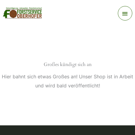
Zum
Ha
Inhalt
springen
Großes kündigt sich an
Hier bahnt sich etwas Großes an! Unser Shop ist in Arbeit
und wird bald veröffentlicht!