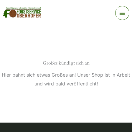
Zum
Ha
Inhalt
springen
Großes kündigt sich an
Hier bahnt sich etwas Großes an! Unser Shop ist in Arbeit
und wird bald veröffentlicht!