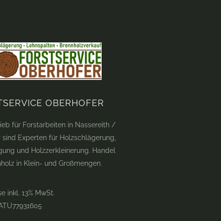
TSERVICE OBERHOFER
ieb für Forstarbeiten in Nassereith /
ir sind Experten für Holzschlägerung,
gung und Holzzerkleinerung. Handel
nholz in Klein- und Großmengen.
se inkl. 13% MwSt.
 ATU77931605