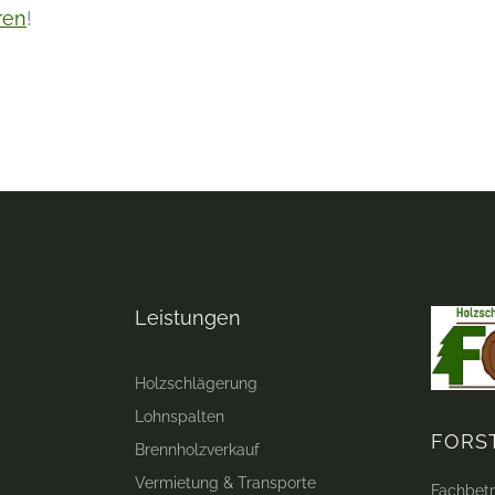
ren
!
Leistungen
Holzschlägerung
Lohnspalten
FORS
Brennholzverkauf
Vermietung & Transporte
Fachbetr