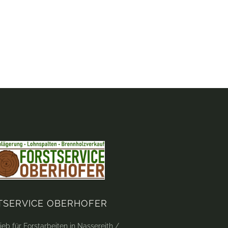
TSERVICE OBERHOFER
ieb für Forstarbeiten in Nassereith /