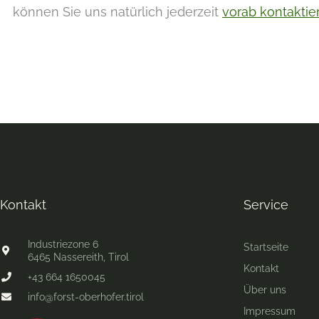
können Sie uns natürlich jederzeit
vorab kontaktie
Kontakt
Service
Industriezone 6
Startseite
6465 Nassereith, Tirol
Kontakt
+43 664 1650045
Über uns
info@forst-oberhofer.tirol
Impressum