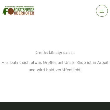
Zum
Ha
Inhalt
springen
Großes kündigt sich an
Hier bahnt sich etwas Großes an! Unser Shop ist in Arbeit
und wird bald veröffentlicht!