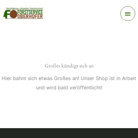
Zum
Ha
Inhalt
springen
Großes kündigt sich an
Hier bahnt sich etwas Großes an! Unser Shop ist in Arbeit
und wird bald veröffentlicht!