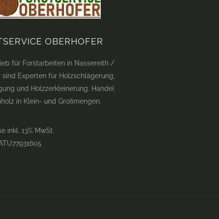
TSERVICE OBERHOFER
ieb für Forstarbeiten in Nassereith /
ir sind Experten für Holzschlägerung,
gung und Holzzerkleinerung. Handel
nholz in Klein- und Großmengen.
se inkl. 13% MwSt.
 ATU77931605
F
I
G
Y