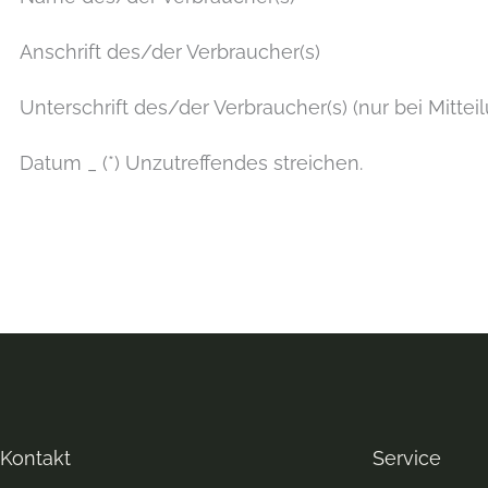
Anschrift des/der Verbraucher(s)
Unterschrift des/der Verbraucher(s) (nur bei Mittei
Datum _ (*) Unzutreffendes streichen.
Kontakt
Service