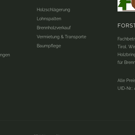
Holzschlägerung
Lohnspalten
FORS
Brennholzverkauf
Vermietung & Transporte
Fachbetr
Baumpflege
Tirol. W
Holzbrin
ungen
für Bren
Alle Prei
UID-Nr.: