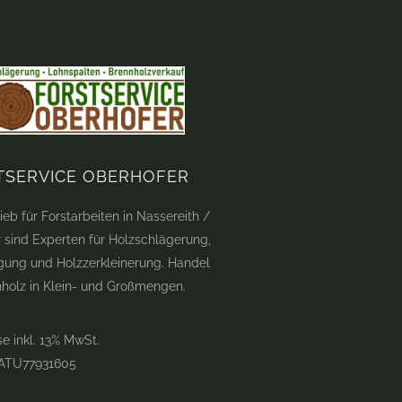
TSERVICE OBERHOFER
ieb für Forstarbeiten in Nassereith /
ir sind Experten für Holzschlägerung,
gung und Holzzerkleinerung. Handel
nholz in Klein- und Großmengen.
se inkl. 13% MwSt.
 ATU77931605