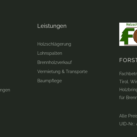
Leistungen
Holzschlägerung
Lohnspalten
FORS
Brennholzverkauf
Vermietung & Transporte
Fachbetr
Baumpflege
Tirol. W
Holzbrin
ungen
für Bren
Alle Prei
UID-Nr.: