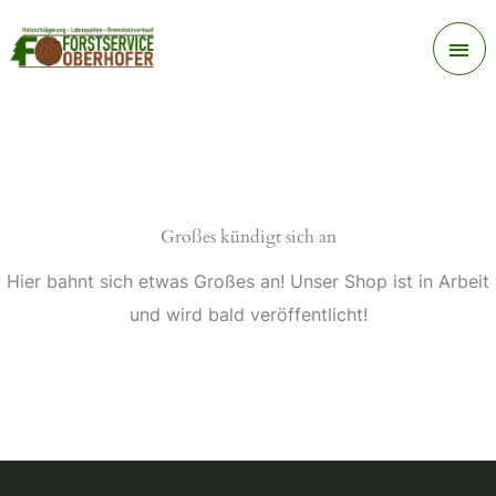
Zum
Ha
Inhalt
springen
Großes kündigt sich an
Hier bahnt sich etwas Großes an! Unser Shop ist in Arbeit
und wird bald veröffentlicht!