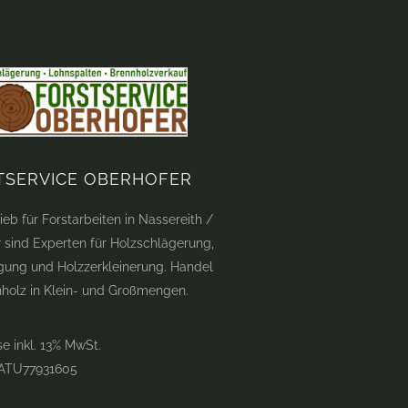
TSERVICE OBERHOFER
ieb für Forstarbeiten in Nassereith /
ir sind Experten für Holzschlägerung,
gung und Holzzerkleinerung. Handel
nholz in Klein- und Großmengen.
se inkl. 13% MwSt.
 ATU77931605