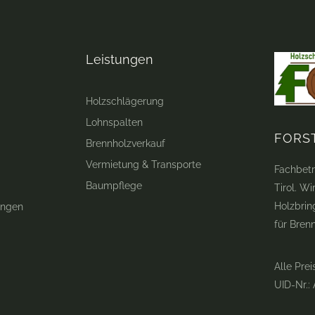
Leistungen
Holzschlägerung
Lohnspalten
FORS
Brennholzverkauf
Vermietung & Transporte
Fachbetr
Baumpflege
Tirol. W
Holzbrin
ungen
für Bren
Alle Prei
UID-Nr.: