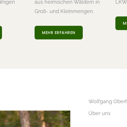
ähigen
aus heimischen Wäldern in
LKW-
Groß- und Kleinmengen.
M
MEHR ERFAHREN
Wolfgang Ober
Über uns