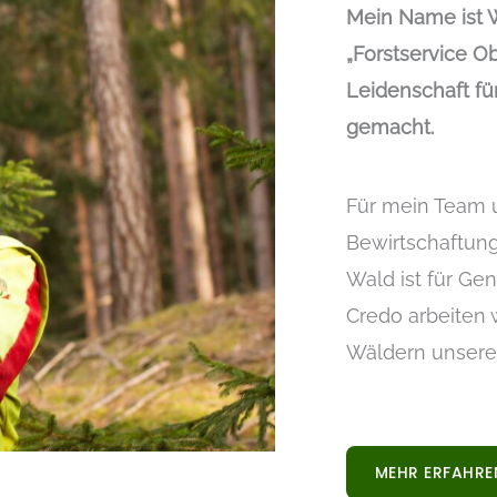
Mein Name ist W
„Forstservice O
Leidenschaft fü
gemacht.
Für mein Team u
Bewirtschaftung
Wald ist für Ge
Credo arbeiten w
Wäldern unsere
MEHR ERFAHRE