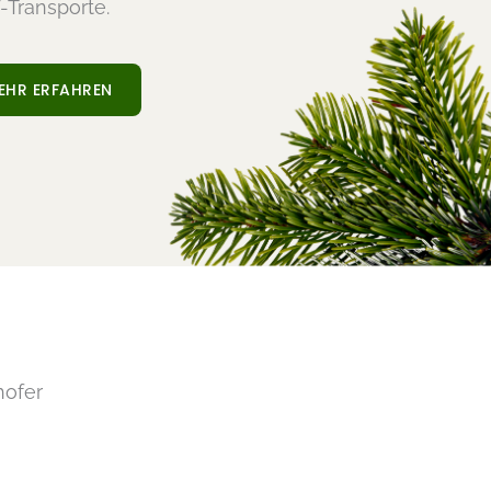
Transporte.
EHR ERFAHREN
hofer